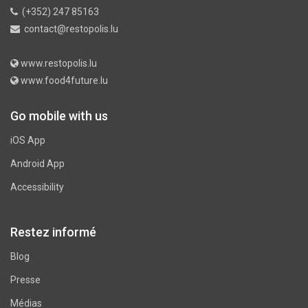
(+352) 247 85163
contact@restopolis.lu
www.restopolis.lu
www.food4future.lu
Go mobile with us
iOS App
Android App
Accessibility
Restez informé
Blog
Presse
Médias