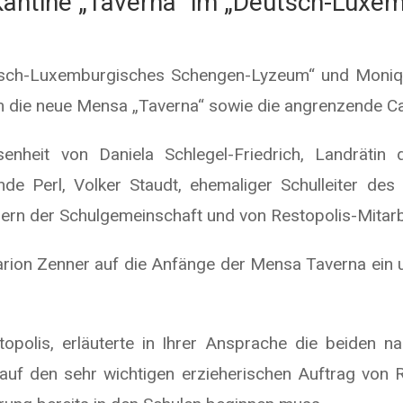
 Kantine „Taverna“ im „Deutsch-Lux
utsch-Luxemburgisches Schengen-Lyzeum“ und Monique
ie neue Mensa „Taverna“ sowie die angrenzende Cafet
senheit von Daniela Schlegel-Friedrich, Landrätin
de Perl, Volker Staudt, ehemaliger Schulleiter d
ern der Schulgemeinschaft und von Restopolis-Mitarb
Marion Zenner auf die Anfänge der Mensa Taverna ein u
topolis, erläuterte in Ihrer Ansprache die beiden 
auf den sehr wichtigen erzieherischen Auftrag von Re