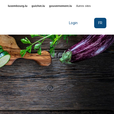
luxembourg.lu
guichet.lu
gouvernement.lu
Autres sites
FR
Login