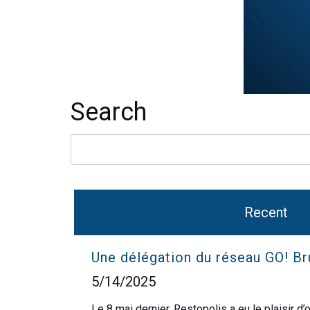
Search
Recent
Une délégation du réseau GO! B
5/14/2025
Le 8 mai dernier, Restopolis a eu le plaisir 