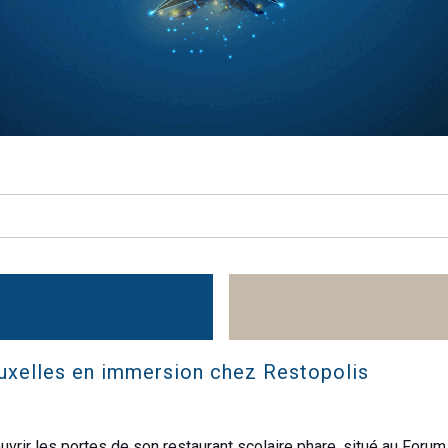
ruxelles en immersion chez Restopolis
d’ouvrir les portes de son restaurant scolaire phare, situé au Fo