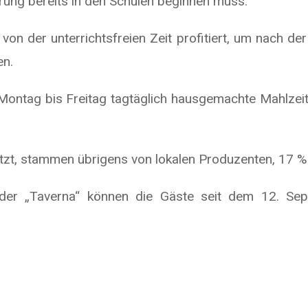
hrung bereits in den Schulen beginnen muss.
on der unterrichtsfreien Zeit profitiert, um nach 
en.
ontag bis Freitag tagtäglich hausgemachte Mahlzeiten
tzt, stammen übrigens von lokalen Produzenten, 17 %
er „Taverna“ können die Gäste seit dem 12. Sept