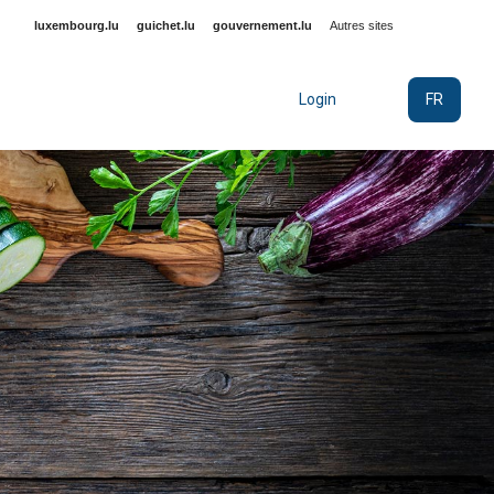
luxembourg.lu
guichet.lu
gouvernement.lu
Autres sites
FR
Login