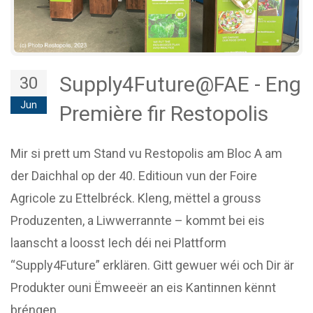
Supply4Future@FAE - Eng
30
Jun
Première fir Restopolis
Mir si prett um Stand vu Restopolis am Bloc A am
der Daichhal op der 40. Editioun vun der Foire
Agricole zu Ettelbréck. Kleng, mëttel a grouss
Produzenten, a Liwwerrannte – kommt bei eis
laanscht a loosst Iech déi nei Plattform
“Supply4Future” erklären. Gitt gewuer wéi och Dir är
Produkter ouni Ëmweeër an eis Kantinnen kënnt
bréngen.