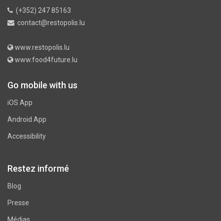
(+352) 247 85163
contact@restopolis.lu
www.restopolis.lu
www.food4future.lu
Go mobile with us
iOS App
Android App
Accessibility
Restez informé
Blog
Presse
Médias