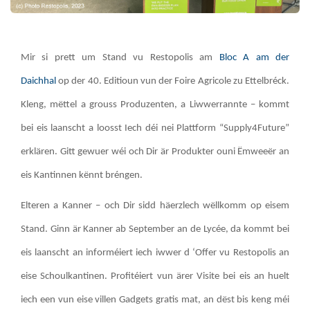
Mir si prett um Stand vu Restopolis am
Bloc A am der
Daichhal
op der 40. Editioun vun der Foire Agricole zu Ettelbréck.
Kleng, mëttel a grouss Produzenten, a Liwwerrannte – kommt
bei eis laanscht a loosst Iech déi nei Plattform “Supply4Future”
erklären. Gitt gewuer wéi och Dir är Produkter ouni Ëmweeër an
eis Kantinnen kënnt bréngen.
Elteren a Kanner – och Dir sidd häerzlech wëllkomm op eisem
Stand. Ginn är Kanner ab September an de Lycée, da kommt bei
eis laanscht an informéiert iech iwwer d ‘Offer vu Restopolis an
eise Schoulkantinen. Profitéiert vun ärer Visite bei eis an huelt
iech een vun eise villen Gadgets gratis mat, an dëst bis keng méi