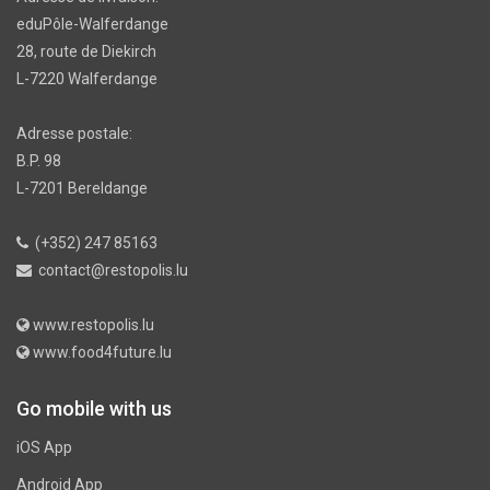
eduPôle-Walferdange
28, route de Diekirch
L-7220 Walferdange
Adresse postale:
B.P. 98
L-7201 Bereldange
(+352) 247 85163
contact@restopolis.lu
www.restopolis.lu
www.food4future.lu
Go mobile with us
iOS App
Android App