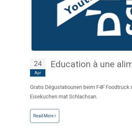
Education à une ali
24
Apr
Gratis Dégustatiounen beim F4F Foodtruck a
Eisekuchen mat Schlachsan.
Read More