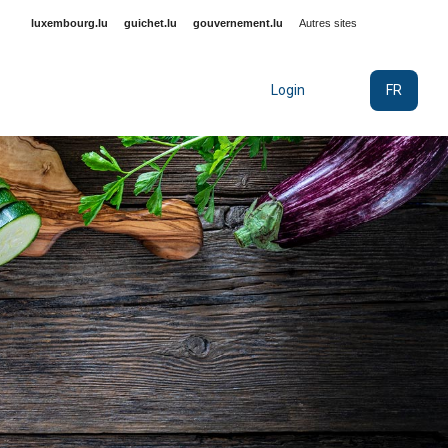
luxembourg.lu
guichet.lu
gouvernement.lu
Autres sites
FR
Login