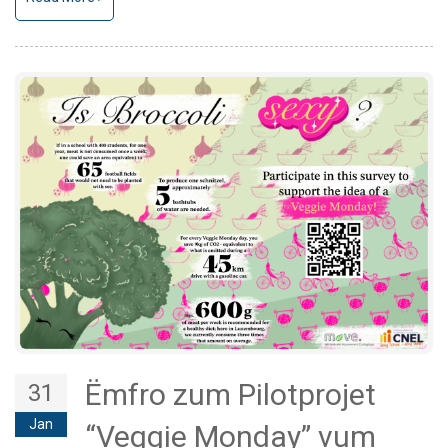
Ëmfro zum Pilotprojet
31
Jan
“Veggie Monday” vum