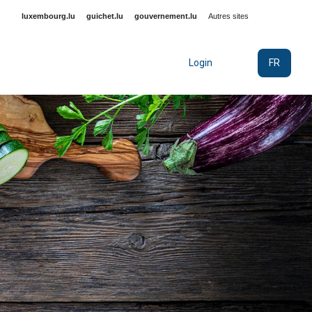
luxembourg.lu
guichet.lu
gouvernement.lu
Autres sites
FR
Login