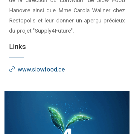
de la direction du convivium de Slow Food
Hanovre ainsi que Mme Carola Wallner chez
Restopolis et leur donner un aperçu précieux
du projet "Supply4Future".
Links
www.slowfood.de
Text/HTML