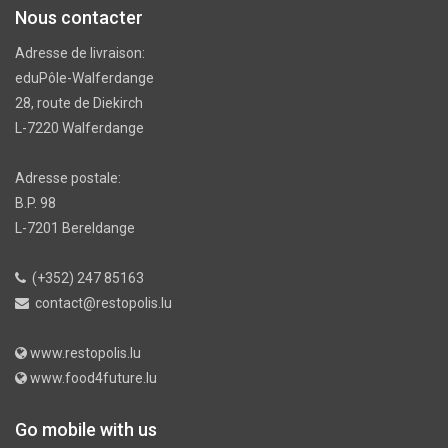
Nous contacter
Adresse de livraison:
eduPôle-Walferdange
28, route de Diekirch
L-7220 Walferdange
Adresse postale:
B.P. 98
L-7201 Bereldange
(+352) 247 85163
contact@restopolis.lu
www.restopolis.lu
www.food4future.lu
Go mobile with us