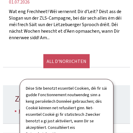
Verëffentlechungsdatum
01.07.2026
Wat eng Frechheet! Wéi vernennt Dir d’Leit? Dëst ass de
Slogan vun der ZLS-Campagne, bei där sech alles ëm déi
méi frech Säit vun der Lëtzebuerger Sprooch dréit. Déi
nächst Wochen heescht et d’Aen opmaachen, wann Dir
ënnerwee sidd! Am...
ALL D'NORIICHTEN
Dëse Site benotzt essentiel Cookien, déi fir säi
gudde Fonctionnement noutwendeg sinn a
Zoustännege Ministère
keng perséinlech Donnéeë gebrauchen; dës
Cookië kënnen net refuséiert ginn. Net-
Kulturministère
essentiel Cookië gi fir statistesch Zwecker
benotzt a gi just aktivéiert, wann Dir se
akzeptéiert. Consultéiert eis