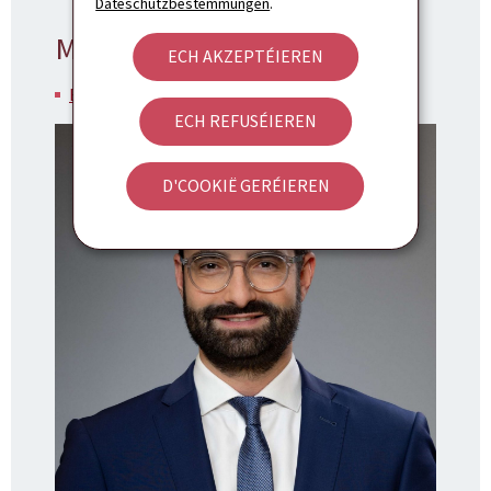
Dateschutzbestëmmungen
.
Minister
ECH AKZEPTÉIEREN
Eric Thill
ECH REFUSÉIEREN
D'COOKIË GERÉIEREN