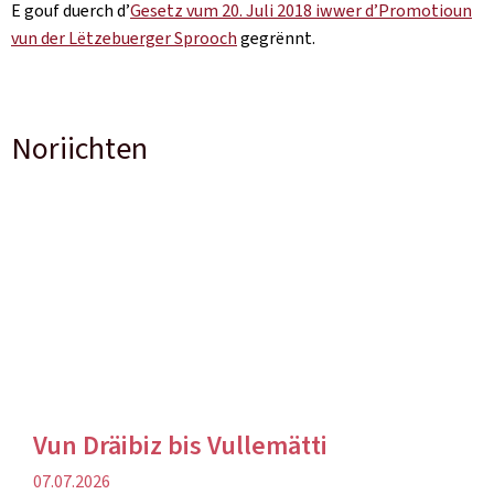
E gouf duerch d’
Gesetz vum 20. Juli 2018 iwwer d’Promotioun
vun der Lëtzebuerger Sprooch
gegrënnt.
Noriichten
Vun Dräibiz bis Vullemätti
Verëffentlechungsdatum
07.07.2026