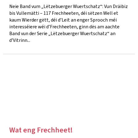
Neie Band vum „Lëtzebuerger Wuertschatz“: Vun Dräibiz
bis Vullemätti – 117 Frechheeten, déi sëtzen Well et
kaum Wierder gëtt, déi d’Leit an enger Sprooch méi
interesséiere wéi d’Frechheeten, ginn dës am aachte
Band vun der Serie „Lëtzebuerger Wuertschatz“ an
d’Vitrinn...
Wat eng Frechheet!