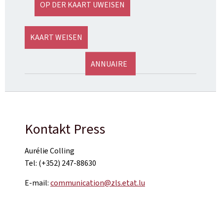
OP DER KAART UWEISEN
KAART WEISEN
ANNUAIRE
Kontakt Press
Aurélie Colling
Tel: (+352) 247-88630
E-mail:
communication@zls.etat.lu