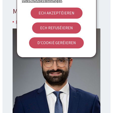
Dateschutzbestëmmungen
.
Minister
ECH AKZEPTÉIEREN
Eric Thill
ECH REFUSÉIEREN
D'COOKIË GERÉIEREN