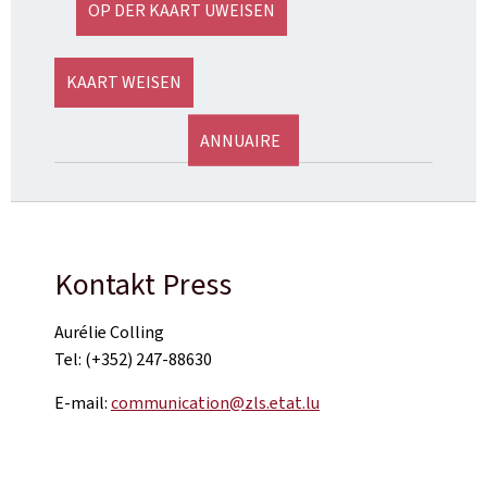
OP DER KAART UWEISEN
KAART WEISEN
ANNUAIRE
Kontakt Press
Aurélie Colling
Tel: (+352) 247-88630
E-mail:
communication@zls.etat.lu