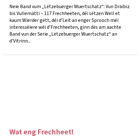
Neie Band vum „Lëtzebuerger Wuertschatz“: Vun Dräibiz
bis Vullemätti – 117 Frechheeten, déi sëtzen Well et
kaum Wierder gëtt, déi d’Leit an enger Sprooch méi
interesséiere wéi d’Frechheeten, ginn dës am aachte
Band vun der Serie „Lëtzebuerger Wuertschatz“ an
d’Vitrinn...
Wat eng Frechheet!