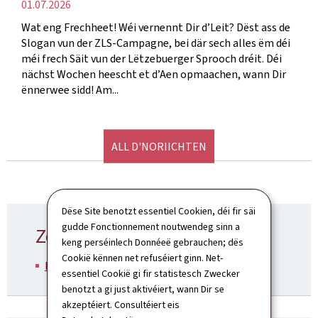
Verëffentlechungsdatum
01.07.2026
Wat eng Frechheet! Wéi vernennt Dir d’Leit? Dëst ass de
Slogan vun der ZLS-Campagne, bei där sech alles ëm déi
méi frech Säit vun der Lëtzebuerger Sprooch dréit. Déi
nächst Wochen heescht et d’Aen opmaachen, wann Dir
ënnerwee sidd! Am...
ALL D'NORIICHTEN
Dëse Site benotzt essentiel Cookien, déi fir säi
gudde Fonctionnement noutwendeg sinn a
Zoustännege Ministère
keng perséinlech Donnéeë gebrauchen; dës
Cookië kënnen net refuséiert ginn. Net-
Kulturministère
essentiel Cookië gi fir statistesch Zwecker
benotzt a gi just aktivéiert, wann Dir se
akzeptéiert. Consultéiert eis