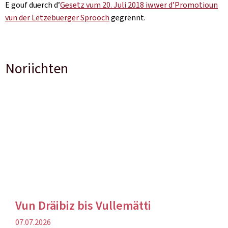
E gouf duerch d’
Gesetz vum 20. Juli 2018 iwwer d’Promotioun
vun der Lëtzebuerger Sprooch
gegrënnt.
Noriichten
Vun Dräibiz bis Vullemätti
Verëffentlechungsdatum
07.07.2026