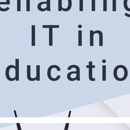
e
n
a
b
l
i
n
I
T
i
n
e
d
u
c
a
t
i