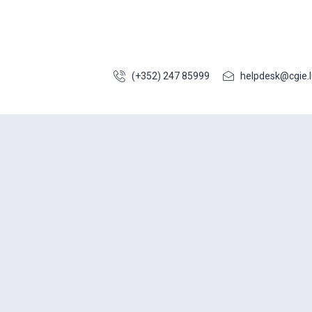
(+352) 247 85999
helpdesk@cgie.l