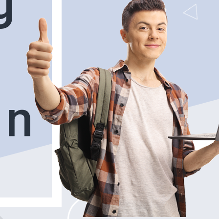
g
o
n