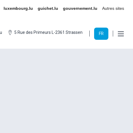
luxembourg.lu
guichet.lu
gouvernement.lu
Autres sites
u
5 Rue des Primeurs L-2361 Strassen
FR