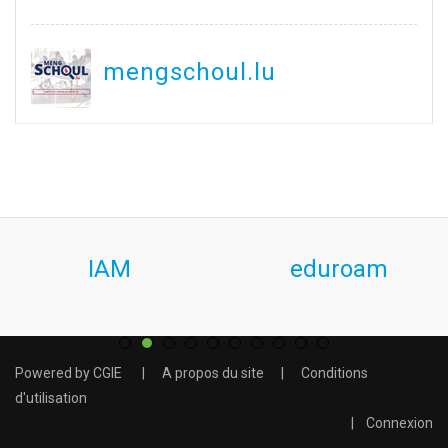
mengschoul.lu
IAM
eduroam
Powered by
CGIE
|
A propos du site
|
Conditions
d'utilisation
|
Connexion