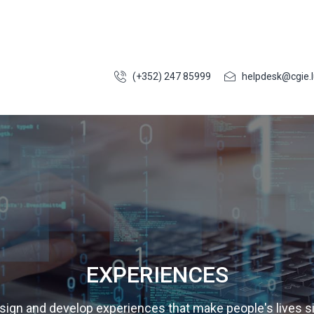
(+352) 247 85999
helpdesk@cgie.l
EXPERIENCES
ign and develop experiences that make people's lives s