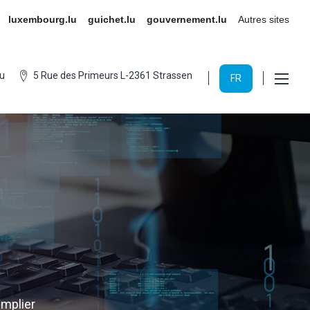
luxembourg.lu
guichet.lu
gouvernement.lu
Autres sites
u
5 Rue des Primeurs L-2361 Strassen
FR
implier