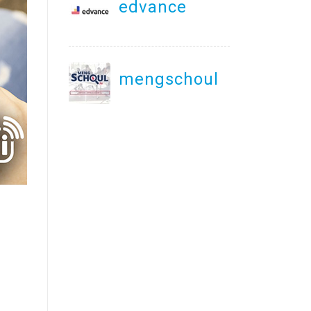
edvance
mengschoul.lu