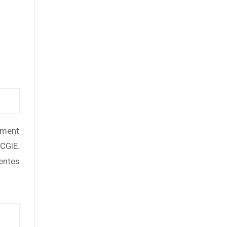
ement
CGIE.
entes