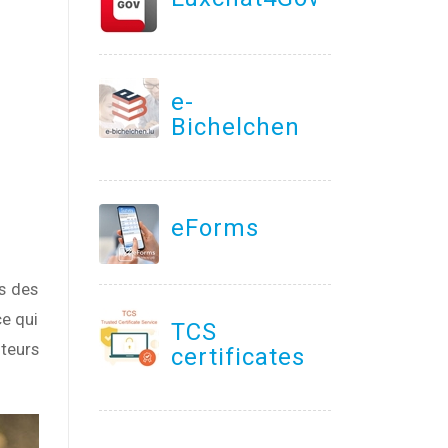
e-
Bichelchen
eForms
s des
ce qui
TCS
iteurs
certificates