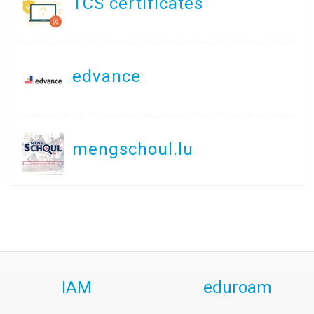
TCS certificates
edvance
mengschoul.lu
IAM
eduroam