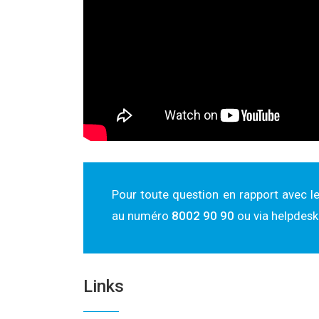
Pour toute question en rapport avec le
au numéro
8002 90 90
ou via helpdesk
Links