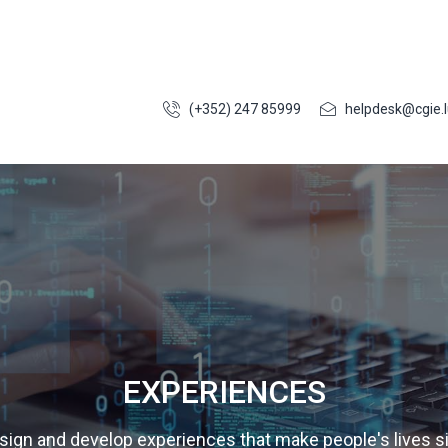
(+352) 247 85999
helpdesk@cgie.l
EXPERIENCES
ign and develop experiences that make people's lives s