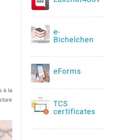
e-
Bichelchen
eForms
s à la
cture
TCS
certificates