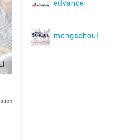
edvance
mengschoul.lu
cation