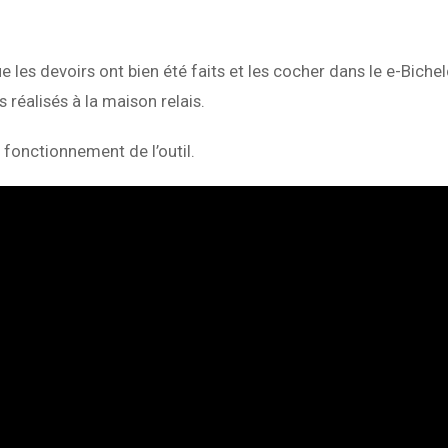
 les devoirs ont bien été faits et les cocher dans le e-Biche
réalisés à la maison relais.
 fonctionnement de l’outil.