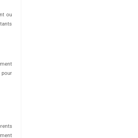
ant ou
tants
ement
 pour
rents
ement