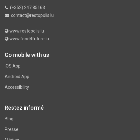
(+352) 247 85163
contact@restopolis.lu
www.restopolis.lu
www.food4future.lu
Go mobile with us
iOS App
Android App
Accessibility
Restez informé
Blog
Presse
Médias