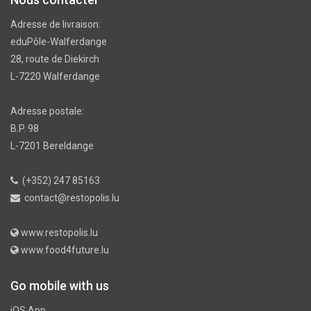
Adresse de livraison:
eduPôle-Walferdange
28, route de Diekirch
L-7220 Walferdange
Adresse postale:
B.P. 98
L-7201 Bereldange
(+352) 247 85163
contact@restopolis.lu
www.restopolis.lu
www.food4future.lu
Go mobile with us
iOS App