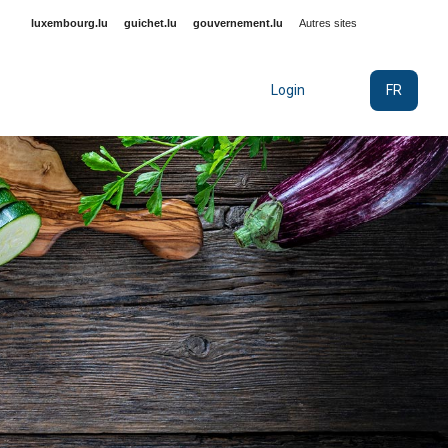
luxembourg.lu
guichet.lu
gouvernement.lu
Autres sites
FR
Login