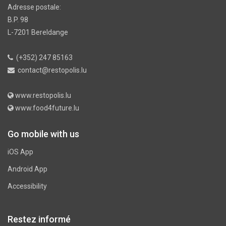
Adresse postale:
B.P. 98
L-7201 Bereldange
(+352) 247 85163
contact@restopolis.lu
www.restopolis.lu
www.food4future.lu
Go mobile with us
iOS App
Android App
Accessibility
Restez informé