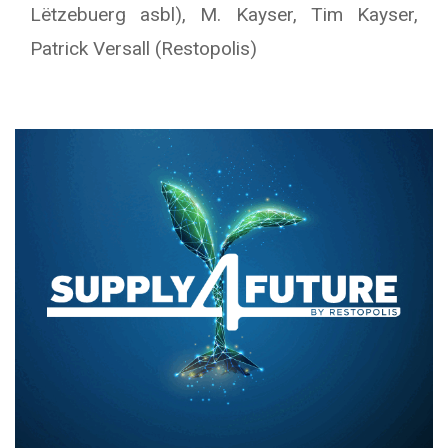
Lëtzebuerg asbl), M. Kayser, Tim Kayser,
Patrick Versall (Restopolis)
Text/HTML