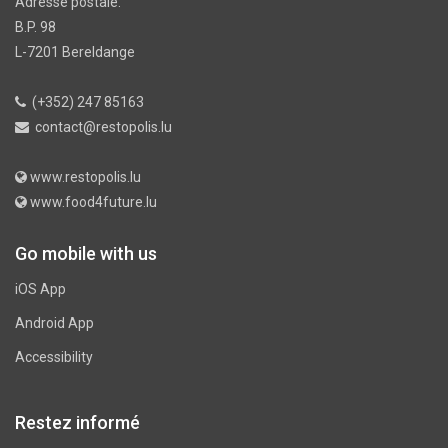
Adresse postale:
B.P. 98
L-7201 Bereldange
(+352) 247 85163
contact@restopolis.lu
www.restopolis.lu
www.food4future.lu
Go mobile with us
iOS App
Android App
Accessibility
Restez informé