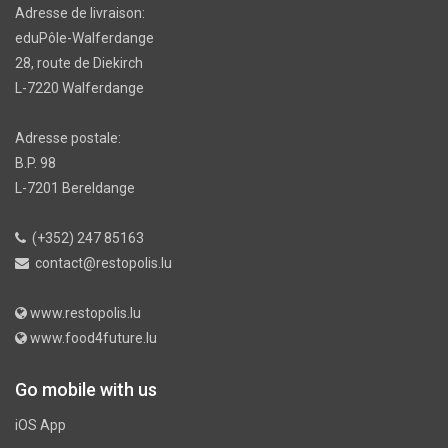
Adresse de livraison:
eduPôle-Walferdange
28, route de Diekirch
L-7220 Walferdange
Adresse postale:
B.P. 98
L-7201 Bereldange
(+352) 247 85163
contact@restopolis.lu
www.restopolis.lu
www.food4future.lu
Go mobile with us
iOS App