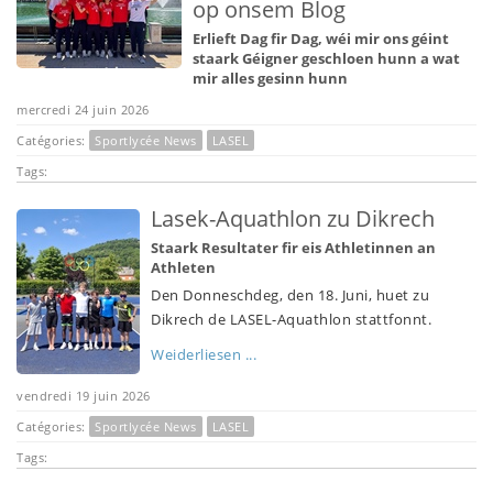
op onsem Blog
Erlieft Dag fir Dag, wéi mir ons géint
staark Géigner geschloen hunn a wat
mir alles gesinn hunn
mercredi 24 juin 2026
Catégories:
Sportlycée News
LASEL
Tags:
Lasek-Aquathlon zu Dikrech
Staark Resultater fir eis Athletinnen an
Athleten
Den Donneschdeg, den 18. Juni, huet zu
Dikrech de LASEL-Aquathlon stattfonnt.
Weiderliesen ...
vendredi 19 juin 2026
Catégories:
Sportlycée News
LASEL
Tags: