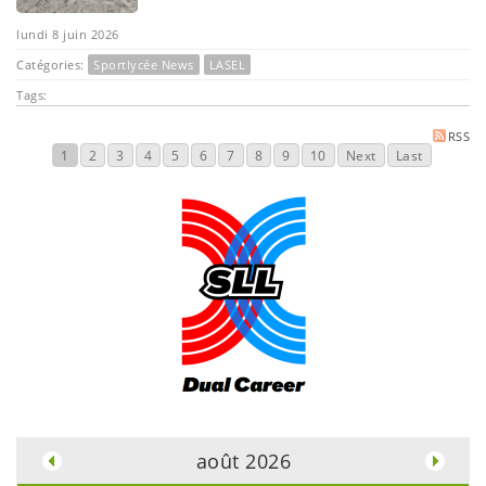
lundi 8 juin 2026
Catégories:
Sportlycée News
LASEL
Tags:
RSS
1
2
3
4
5
6
7
8
9
10
Next
Last
.
août 2026