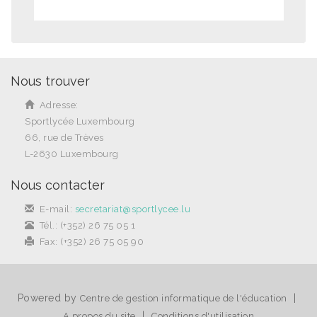
Nous trouver
Adresse:
Sportlycée Luxembourg
66, rue de Trèves
L-2630 Luxembourg
Nous contacter
E-mail:
secretariat@sportlycee.lu
Tél.: (+352) 26 75 05 1
Fax: (+352) 26 75 05 90
Powered by
|
Centre de gestion informatique de l'éducation
|
A propos du site
Conditions d'utilisation