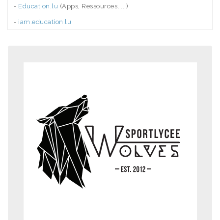
-
Education.lu
(Apps, Ressources, ...)
-
iam.education.lu
.