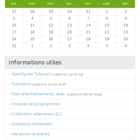
lun.
mar.
mer.
jeu.
ven.
sam.
dim.
27
28
29
30
31
1
2
3
4
5
6
7
8
9
10
11
12
13
14
15
16
17
18
19
20
21
22
23
24
25
26
27
28
29
30
31
1
2
3
4
5
6
Informations utiles
-
Sportlycée Tutorials
(updated 23/10/19)
-
Transport
(updated 12/02/2026)
-
Plan d'entraînements spéc.
(updated 08/10/2025)
-
Horaires et programmes
-
Collection vêtements SLL
-
Questions d'examen
-
Vacances scolaires