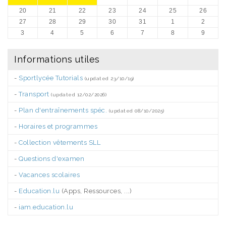
20
21
22
23
24
25
26
27
28
29
30
31
1
2
3
4
5
6
7
8
9
Informations utiles
-
Sportlycée Tutorials
(updated 23/10/19)
-
Transport
(updated 12/02/2026)
-
Plan d'entraînements spéc.
(updated 08/10/2025)
-
Horaires et programmes
-
Collection vêtements SLL
-
Questions d'examen
-
Vacances scolaires
-
Education.lu
(Apps, Ressources, ...)
-
iam.education.lu
.