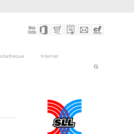
édiathèque
Internat