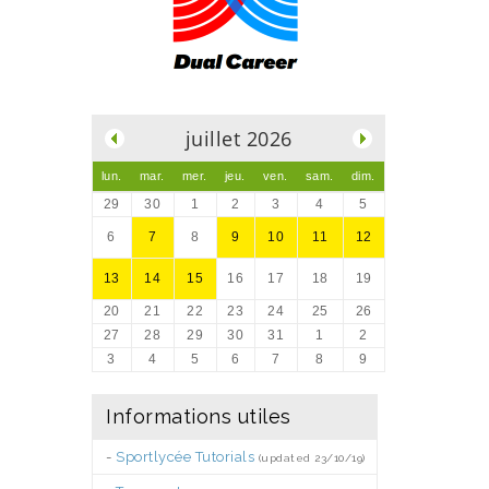
.
juillet 2026
lun.
mar.
mer.
jeu.
ven.
sam.
dim.
29
30
1
2
3
4
5
6
7
8
9
10
11
12
13
14
15
16
17
18
19
20
21
22
23
24
25
26
27
28
29
30
31
1
2
3
4
5
6
7
8
9
Informations utiles
-
Sportlycée Tutorials
(updated 23/10/19)