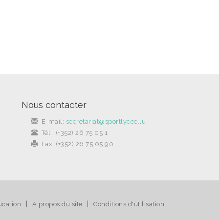
Nous contacter
E-mail:
secretariat@sportlycee.lu
Tél.: (+352) 26 75 05 1
Fax: (+352) 26 75 05 90
|
|
ucation
A propos du site
Conditions d'utilisation