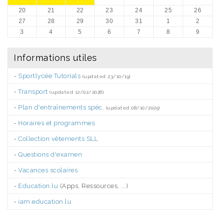
20
21
22
23
24
25
26
27
28
29
30
31
1
2
3
4
5
6
7
8
9
Informations utiles
-
Sportlycée Tutorials
(updated 23/10/19)
-
Transport
(updated 12/02/2026)
-
Plan d'entraînements spéc.
(updated 08/10/2025)
-
Horaires et programmes
-
Collection vêtements SLL
-
Questions d'examen
-
Vacances scolaires
-
Education.lu
(Apps, Ressources, ...)
-
iam.education.lu
.