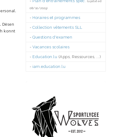
-
Plan d'entraînements spéc.
(updated
08/10/2025)
Personal.
-
Horaires et programmes
n. Dësen
-
Collection vêtements SLL
ch konnt
-
Questions d'examen
-
Vacances scolaires
-
Education.lu
(Apps, Ressources, ...)
-
iam.education.lu
.