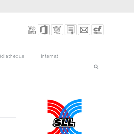
édiathèque
Internat