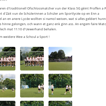
waren d'traditionell Ofschlossmatcher vun der Klass 5G géint Proffen a 
et d'Zäit vun de Schülerinnen a Schüler am Sportlycée op en Enn a
l an en anere Lycée wollten si namol weisen, wat si alles geléiert hun
s hinne gelongen, och wann et ganz enk ginn ass. An engem faire Mat
sslech mat 11:10 d'Uewerhand behalen.
em weidere Wee a Schoul a Sport !