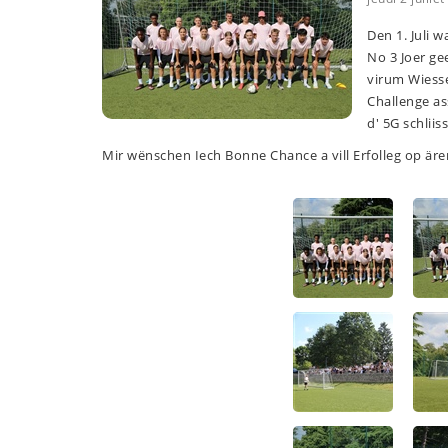
Den 1. Juli 
No 3 Joer ge
virum Wiesse
Challenge as
d' 5G schlii
Mir wënschen Iech Bonne Chance a vill Erfolleg op är