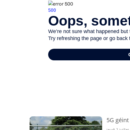
-
5G géint
jeudi 2 juille