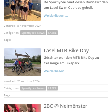
De Sportlycée huet dësen Donneschden
um Lasel Swim Cup deelgeholl.
Weiderliesen ...
vendredi 8 novembre 2024
Catégories:
Sportlycée News
LASEL
Tags:
Lasel MTB Bike Day
Gëschter war den MTB Bike Day zu
Cessange am Bikepark.
Weiderliesen ...
vendredi 25 octobre 2024
Catégories:
Sportlycée News
LASEL
Tags:
2BC @ Neimënster