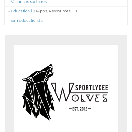
-
Vacances scolaires
-
Education.lu
(Apps, Ressources, ...)
-
iam.education.lu
.