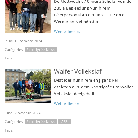
De Mëttwoch 9.10. ware Schüler vun der
2BC a Begleedung vun hirem
Léierpersonal an den Institut Pierre
Werner an Neimënster.
Weiderliesen...
jeudi 10 octobre 2024
Catégories:
Sportlycée News
Tags:
Walfer Vollekslaf
Dëst Joer hunn rëm eng ganz Rei
Athleten aus dem Sportlycée um Walfer
Vollekslaf deelgeholl.
Weiderliesen ...
lundi 7 octobre 2024
Catégories:
Sportlycée News
LASEL
Tags: