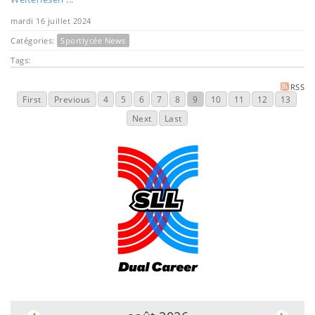
mardi 16 juillet 2024
Catégories:
Sportlycée News
Tags:
RSS
First
Previous
4
5
6
7
8
9
10
11
12
13
Next
Last
.