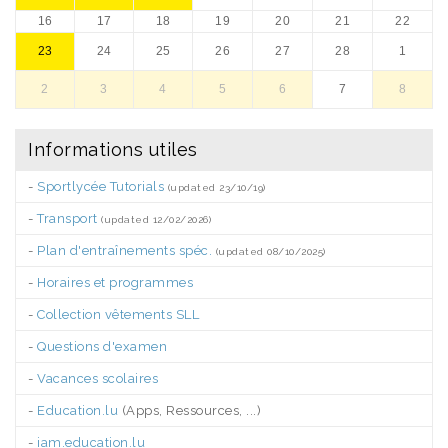
16
17
18
19
20
21
22
23
24
25
26
27
28
1
2
3
4
5
6
7
8
Informations utiles
-
Sportlycée Tutorials
(updated 23/10/19)
-
Transport
(updated 12/02/2026)
-
Plan d'entraînements spéc.
(updated 08/10/2025)
-
Horaires et programmes
-
Collection vêtements SLL
-
Questions d'examen
-
Vacances scolaires
-
Education.lu
(Apps, Ressources, ...)
-
iam.education.lu