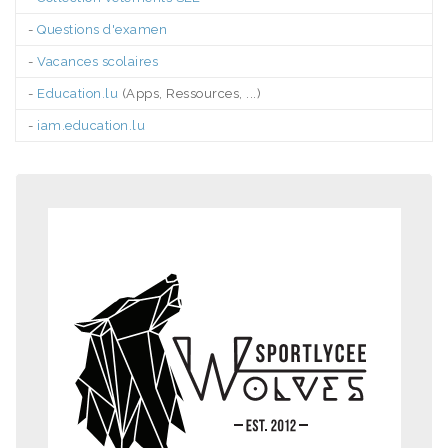
-
Questions d'examen
-
Vacances scolaires
-
Education.lu
(Apps, Ressources, ...)
-
iam.education.lu
.