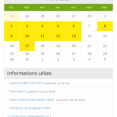
lun.
mar.
mer.
jeu.
ven.
sam.
dim.
23
24
25
26
27
28
1
2
3
4
5
6
7
8
9
10
11
12
13
14
15
16
17
18
19
20
21
22
23
24
25
26
27
28
29
30
31
1
2
3
4
5
Informations utiles
-
Sportlycée Tutorials
(updated 23/10/19)
-
Transport
(updated 12/02/2026)
-
Plan d'entraînements spéc.
(updated 08/10/2025)
-
Horaires et programmes
-
Collection vêtements SLL