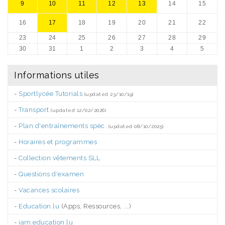
9
10
11
12
13
14
15
16
17
18
19
20
21
22
23
24
25
26
27
28
29
30
31
1
2
3
4
5
Informations utiles
-
Sportlycée Tutorials
(updated 23/10/19)
-
Transport
(updated 12/02/2026)
-
Plan d'entraînements spéc.
(updated 08/10/2025)
-
Horaires et programmes
-
Collection vêtements SLL
-
Questions d'examen
-
Vacances scolaires
-
Education.lu
(Apps, Ressources, ...)
-
iam.education.lu