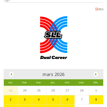
Tags:
RSS
.
mars 2026
lun.
mar.
mer.
jeu.
ven.
sam.
dim.
23
24
25
26
27
28
1
2
3
4
5
6
7
8