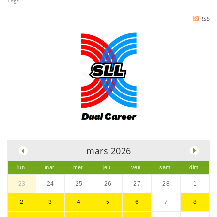
Tags:
RSS
.
mars 2026
lun.
mar.
mer.
jeu.
ven.
sam.
dim.
23
24
25
26
27
28
1
2
3
4
5
6
7
8