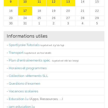
9
10
11
12
13
14
15
16
17
18
19
20
21
22
23
24
25
26
27
28
29
30
31
1
2
3
4
5
Informations utiles
-
Sportlycée Tutorials
(updated 23/10/19)
-
Transport
(updated 12/02/2026)
-
Plan d'entraînements spéc.
(updated 08/10/2025)
-
Horaires et programmes
-
Collection vêtements SLL
-
Questions d'examen
-
Vacances scolaires
-
Education.lu
(Apps, Ressources, ...)
-
iam.education.lu