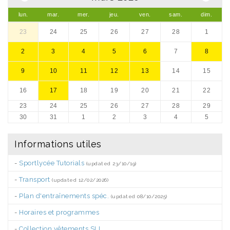
lun.
mar.
mer.
jeu.
ven.
sam.
dim.
23
24
25
26
27
28
1
2
3
4
5
6
7
8
9
10
11
12
13
14
15
16
17
18
19
20
21
22
23
24
25
26
27
28
29
30
31
1
2
3
4
5
Informations utiles
-
Sportlycée Tutorials
(updated 23/10/19)
-
Transport
(updated 12/02/2026)
-
Plan d'entraînements spéc.
(updated 08/10/2025)
-
Horaires et programmes
-
Collection vêtements SLL