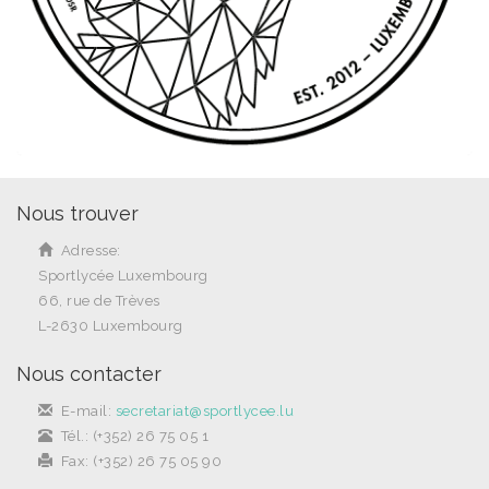
Nous trouver
Adresse:
Sportlycée Luxembourg
66, rue de Trèves
L-2630 Luxembourg
Nous contacter
E-mail:
secretariat@sportlycee.lu
Tél.: (+352) 26 75 05 1
Fax: (+352) 26 75 05 90