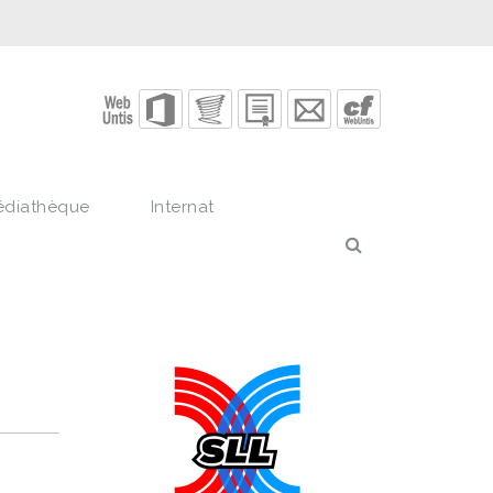
édiathèque
Internat