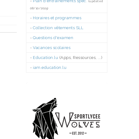
-
Plan d'entraînements spéc.
(updated
08/10/2025)
-
Horaires et programmes
-
Collection vêtements SLL
-
Questions d'examen
-
Vacances scolaires
-
Education.lu
(Apps, Ressources, ...)
-
iam.education.lu
.