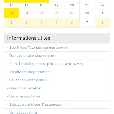
16
17
18
19
20
21
22
23
24
25
26
27
28
1
2
3
4
5
6
7
8
Informations utiles
-
Sportlycée Tutorials
(updated 23/10/19)
-
Transport
(updated 12/02/2026)
-
Plan d'entraînements spéc.
(updated 08/10/2025)
-
Horaires et programmes
-
Collection vêtements SLL
-
Questions d'examen
-
Vacances scolaires
-
Education.lu
(Apps, Ressources, ...)
-
iam.education.lu