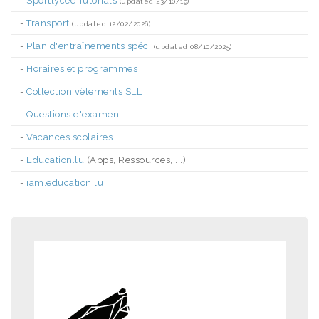
-
Sportlycée Tutorials
(updated 23/10/19)
-
Transport
(updated 12/02/2026)
-
Plan d'entraînements spéc.
(updated 08/10/2025)
-
Horaires et programmes
-
Collection vêtements SLL
-
Questions d'examen
-
Vacances scolaires
-
Education.lu
(Apps, Ressources, ...)
-
iam.education.lu
.