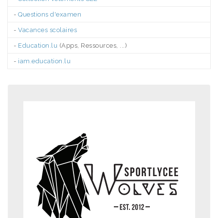
-
Questions d'examen
-
Vacances scolaires
-
Education.lu
(Apps, Ressources, ...)
-
iam.education.lu
.