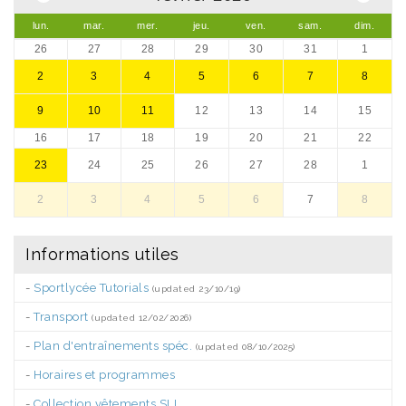
lun.
mar.
mer.
jeu.
ven.
sam.
dim.
26
27
28
29
30
31
1
2
3
4
5
6
7
8
9
10
11
12
13
14
15
16
17
18
19
20
21
22
23
24
25
26
27
28
1
2
3
4
5
6
7
8
Informations utiles
-
Sportlycée Tutorials
(updated 23/10/19)
-
Transport
(updated 12/02/2026)
-
Plan d'entraînements spéc.
(updated 08/10/2025)
-
Horaires et programmes
-
Collection vêtements SLL