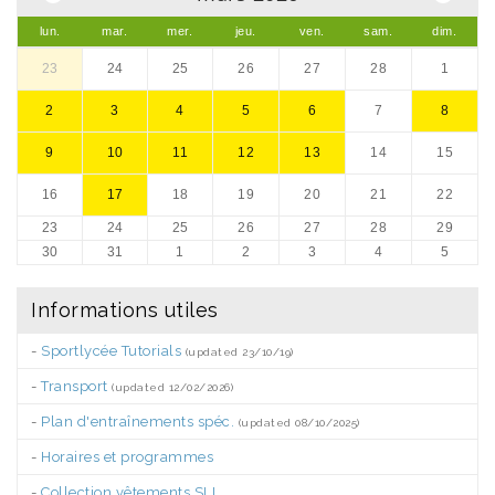
lun.
mar.
mer.
jeu.
ven.
sam.
dim.
23
24
25
26
27
28
1
2
3
4
5
6
7
8
9
10
11
12
13
14
15
16
17
18
19
20
21
22
23
24
25
26
27
28
29
30
31
1
2
3
4
5
Informations utiles
-
Sportlycée Tutorials
(updated 23/10/19)
-
Transport
(updated 12/02/2026)
-
Plan d'entraînements spéc.
(updated 08/10/2025)
-
Horaires et programmes
-
Collection vêtements SLL