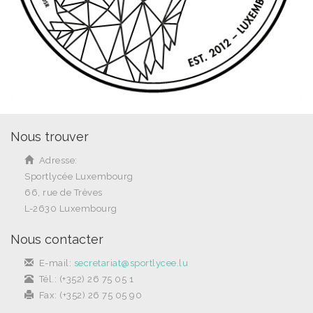
Nous trouver
Adresse:
Sportlycée Luxembourg
66, rue de Trèves
L-2630 Luxembourg
Nous contacter
E-mail:
secretariat@sportlycee.lu
Tél.: (+352) 26 75 05 1
Fax: (+352) 26 75 05 90