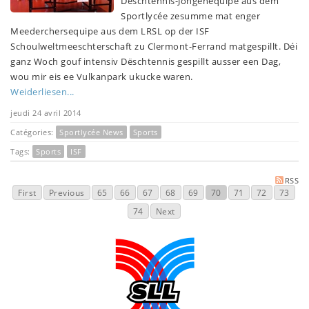
Dëschtennis-Jongenequipe aus dem
Sportlycée zesumme mat enger
Meederchersequipe aus dem LRSL op der ISF
Schoulweltmeeschterschaft zu Clermont-Ferrand matgespillt. Déi
ganz Woch gouf intensiv Dëschtennis gespillt ausser een Dag,
wou mir eis ee Vulkanpark ukucke waren.
Weiderliesen...
jeudi 24 avril 2014
Catégories:
Sportlycée News
Sports
Tags:
Sports
ISF
RSS
First
Previous
65
66
67
68
69
70
71
72
73
74
Next