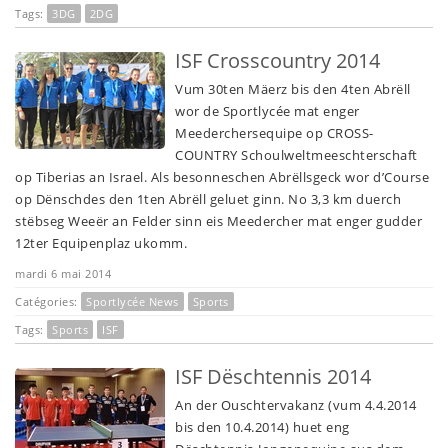
Tags:
3DG
2DG
ISF Crosscountry 2014
Vum 30ten Mäerz bis den 4ten Abrëll
wor de Sportlycée mat enger
Meederchersequipe op CROSS-
COUNTRY Schoulweltmeeschterschaft
op Tiberias an Israel. Als besonneschen Abrëllsgeck wor d’Course
op Dënschdes den 1ten Abrëll geluet ginn. No 3,3 km duerch
stëbseg Weeër an Felder sinn eis Meedercher mat enger gudder
12ter Equipenplaz ukomm.
mardi 6 mai 2014
Catégories:
Sportlycée News
Sports
Tags:
Sports
ISF
ISF Dëschtennis 2014
An der Ouschtervakanz (vum 4.4.2014
bis den 10.4.2014) huet eng