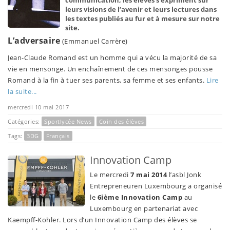
communication, les élèves s’expriment sur
leurs visions de l’avenir et leurs lectures dans
les textes publiés au fur et à mesure sur notre
site.
L’adversaire
(Emmanuel Carrère)
Jean-Claude Romand est un homme qui a vécu la majorité de sa
vie en mensonge. Un enchaînement de ces mensonges pousse
Romand à la fin à tuer ses parents, sa femme et ses enfants.
Lire
la suite...
mercredi 10 mai 2017
Catégories:
Sportlycée News
Coin des élèves
Tags:
3DG
Français
Innovation Camp
Le mercredi
7 mai 2014
l’asbl Jonk
Entrepreneuren Luxembourg a organisé
le
6ième Innovation Camp
au
Luxembourg en partenariat avec
Kaempff-Kohler. Lors d’un Innovation Camp des élèves se