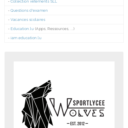
-
Collection vêtements SLL
-
Questions d'examen
-
Vacances scolaires
-
Education.lu
(Apps, Ressources, ...)
-
iam.education.lu
.