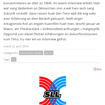
konzentréieren an dëst zu 100%. An eisem Interview erklärt hien
wat seng Gedanken an Démarchen sinn a wéi hien sech seng
Zukunft virstellt. Ganz rezent huet den Timo well déi eng oder
aner Erfahrung an dem Beräich gemaach. Nieft enger
Antagoniste Roll an engem Kuerzfilm huet hien, tëscht Januar an
Mäerz, am Theaterstéck « Vollmondbetrachtungen » matgespillt.
Opgrond vun dësen flotten Erfahrungen an Zukunftsvisiounen
vum Timo, hu mer em en Interview gefrot:
mardi 22 avril 2014
Catégories:
Sportlycée News
2e/1e
Tags:
1e
RSS