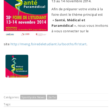
13 au 14 novembre 2014.
Afin de préparer votre visite à la
foire dont le thème principal est
«
Santé, Médical et
Paramédical
», nous vous invitons
à vous connecter sur le
site
http://meng.foiredeletudiant.lu/booths/fr/start
.
Catégories:
Sportlycée News
2e/1e
Tags: