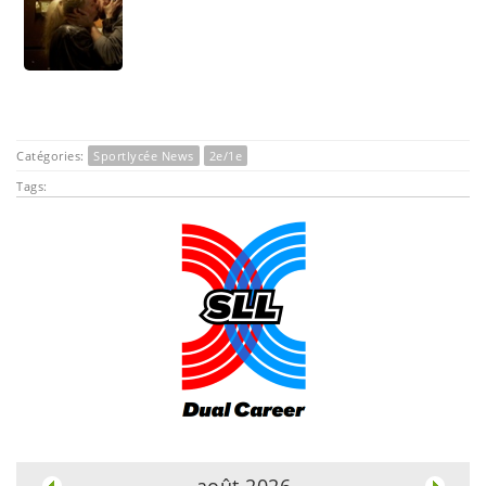
Catégories:
Sportlycée News
2e/1e
Tags:
.