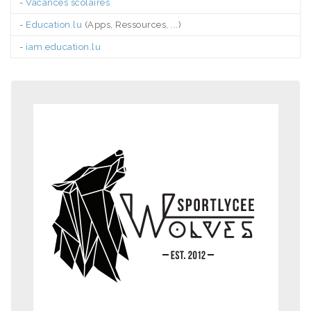
-
Vacances scolaires
-
Education.lu
(Apps, Ressources, ...)
-
iam.education.lu
.