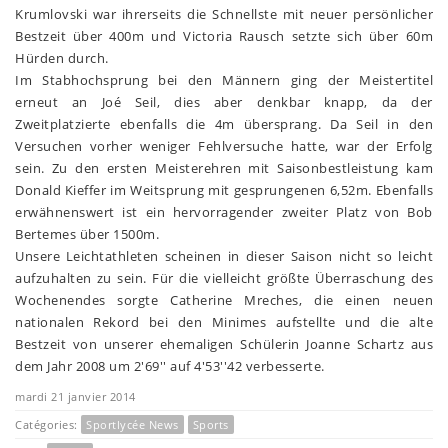
Krumlovski war ihrerseits die Schnellste mit neuer persönlicher
Bestzeit über 400m und Victoria Rausch setzte sich über 60m
Hürden durch.
Im Stabhochsprung bei den Männern ging der Meistertitel
erneut an Joé Seil, dies aber denkbar knapp, da der
Zweitplatzierte ebenfalls die 4m übersprang. Da Seil in den
Versuchen vorher weniger Fehlversuche hatte, war der Erfolg
sein. Zu den ersten Meisterehren mit Saisonbestleistung kam
Donald Kieffer im Weitsprung mit gesprungenen 6,52m. Ebenfalls
erwähnenswert ist ein hervorragender zweiter Platz von Bob
Bertemes über 1500m.
Unsere Leichtathleten scheinen in dieser Saison nicht so leicht
aufzuhalten zu sein. Für die vielleicht größte Überraschung des
Wochenendes sorgte Catherine Mreches, die einen neuen
nationalen Rekord bei den Minimes aufstellte und die alte
Bestzeit von unserer ehemaligen Schülerin Joanne Schartz aus
dem Jahr 2008 um 2'69'' auf 4'53''42 verbesserte.
mardi 21 janvier 2014
Catégories:
Sportlycée News
Sports