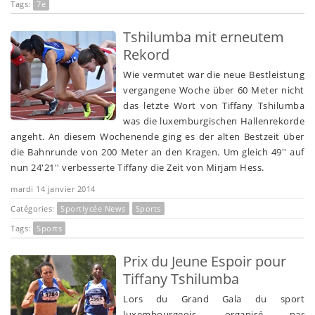
Tags:
7e
Tshilumba mit erneutem
Rekord
Wie vermutet war die neue Bestleistung
vergangene Woche über 60 Meter nicht
das letzte Wort von Tiffany Tshilumba
was die luxemburgischen Hallenrekorde
angeht. An diesem Wochenende ging es der alten Bestzeit über
die Bahnrunde von 200 Meter an den Kragen. Um gleich 49'' auf
nun 24'21'' verbesserte Tiffany die Zeit von Mirjam Hess.
mardi 14 janvier 2014
Catégories:
Sportlycée News
Sports
Tags:
Sports
Prix du Jeune Espoir pour
Tiffany Tshilumba
Lors du Grand Gala du sport
luxembourgeois, organisé par