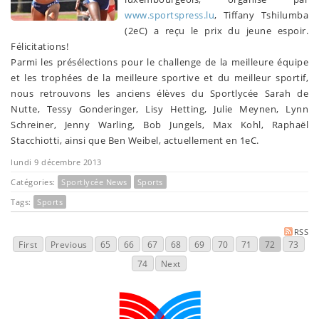
www.sportspress.lu
, Tiffany Tshilumba
(2eC) a reçu le prix du jeune espoir.
Félicitations!
Parmi les présélections pour le challenge de la meilleure équipe
et les trophées de la meilleure sportive et du meilleur sportif,
nous retrouvons les anciens élèves du Sportlycée Sarah de
Nutte, Tessy Gonderinger, Lisy Hetting, Julie Meynen, Lynn
Schreiner, Jenny Warling, Bob Jungels, Max Kohl, Raphaël
Stacchiotti, ainsi que Ben Weibel, actuellement en 1eC.
lundi 9 décembre 2013
Catégories:
Sportlycée News
Sports
Tags:
Sports
RSS
First
Previous
65
66
67
68
69
70
71
72
73
74
Next