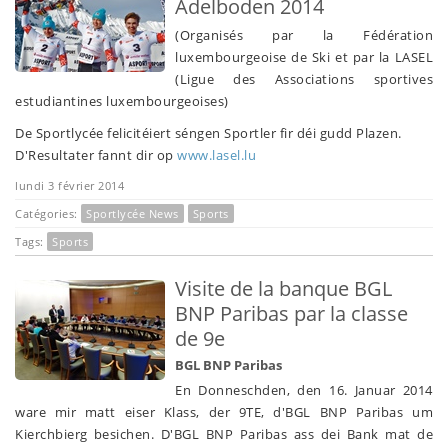
Adelboden 2014
(Organisés par la Fédération
luxembourgeoise de Ski et par la LASEL
(Ligue des Associations sportives
estudiantines luxembourgeoises)
De Sportlycée felicitéiert séngen Sportler fir déi gudd Plazen.
D'Resultater fannt dir op
www.lasel.lu
lundi 3 février 2014
Catégories:
Sportlycée News
Sports
Tags:
Sports
Visite de la banque BGL
BNP Paribas par la classe
de 9e
BGL BNP Paribas
En Donneschden, den 16. Januar 2014
ware mir matt eiser Klass, der 9TE, d'BGL BNP Paribas um
Kierchbierg besichen. D'BGL BNP Paribas ass dei Bank mat de