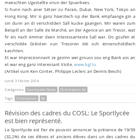
meeschten Ugestellte virun der Spuerkees.
Si hunn nach aner Sëtzer zu Parais, Dubai, New York, Tokyo an
Hong Kong. Mir si ganz häerzlech op der Bank empfaange gin a
sin dunn an di verschidden Säll kucke gaangen. Mir waren zum
Beispill an der Salle de Marché, an der Agence an am Tresor, wat
fir eis nach ëmmer deen interessanteste Sall war. Do goufen et
verschidde Gréisten vun Tresoren déi och ënnerschiddlech
kaschten.
Et war impressionnant ze gesinn wei grouss sou eng Bank ass an
et war eng ganz interessant Visite.
www.bgl.lu
(Artikel vum Ken Conter, Philippe Leclerc an Dennis Besch)
lundi 3 février 2014
Catégories:
Sportlycée News
Orientation 9e
Tags:
Orientation
9e
Révision des cadres du COSL: Le Sportlycée
est bien représenté.
Le Sportlycée est fier de pouvoir annoncer la présence de 19/59
(32,2%) de ses élèves et anciens élèves dans un des cadres du