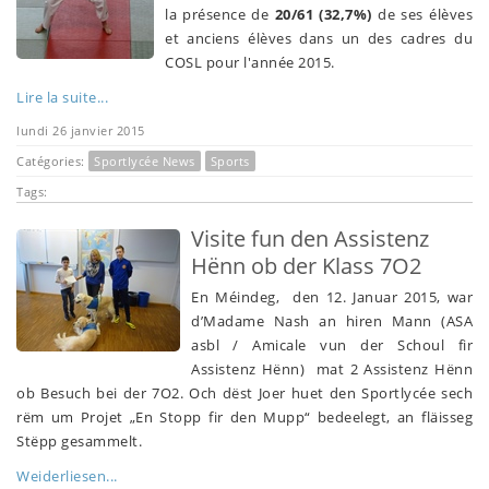
la présence de
20/61 (32,7%)
de ses élèves
et anciens élèves dans un des cadres du
COSL pour l'année 2015.
Lire la suite...
lundi 26 janvier 2015
Catégories:
Sportlycée News
Sports
Tags:
Visite fun den Assistenz
Hënn ob der Klass 7O2
En Méindeg, den 12. Januar 2015, war
d’Madame Nash an hiren Mann (ASA
asbl / Amicale vun der Schoul fir
Assistenz Hënn) mat 2 Assistenz Hënn
ob Besuch bei der 7O2. Och dëst Joer huet den Sportlycée sech
rëm um Projet „En Stopp fir den Mupp“ bedeelegt, an fläisseg
Stëpp gesammelt.
Weiderliesen...