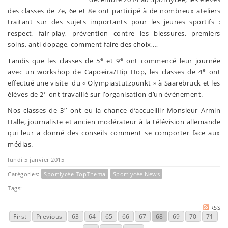
des classes de 7e, 6e et 8e ont participé à de nombreux ateliers
traitant sur des sujets importants pour les jeunes sportifs :
respect, fair-play, prévention contre les blessures, premiers
soins, anti dopage, comment faire des choix,…
e
e
Tandis que les classes de 5
et 9
ont commencé leur journée
e
avec un workshop de Capoeira/Hip Hop, les classes de 4
ont
effectué une visite du « Olympiastützpunkt » à Saarebruck et les
e
élèves de 2
ont travaillé sur l’organisation d’un événement.
e
Nos classes de 3
ont eu la chance d’accueillir Monsieur Armin
Halle, journaliste et ancien modérateur à la télévision allemande
qui leur a donné des conseils comment se comporter face aux
médias.
lundi 5 janvier 2015
Catégories:
Sportlycée TopThema
Sportlycée News
Tags:
RSS
First
Previous
63
64
65
66
67
68
69
70
71