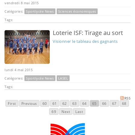
vendredi 8 mai 2015
Catégories:
Sportlycée News
Sciences économiques
Tags:
Loterie ISF: Tirage au sort
Visionner le tableau des gagnants
lundi 4 mai 2015
Catégories:
Sportlycée News
LASEL
Tags:
RSS
First
Previous
60
61
62
63
64
65
66
67
68
69
Next
Last