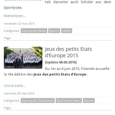
teil, darunter auch Schüler aus dem
Sportlycée.
Weiterlesen...
vendredi 22 mai 2015
Catégories:
Sportlycée News
Sports
LASEL
Tags:
Jeux des petits Etats
d’Europe 2015
[Update 08.06.2015]
Du 1er au 6 juin 2015, l’Islande accueille
la 16e édition des
Jeux des petits Etats d’Europe
.
Lire la suite...
mercredi 20 mai 2015
Catégories:
Sportlycée TopThema
Sportlycée News
Sports
Tags: