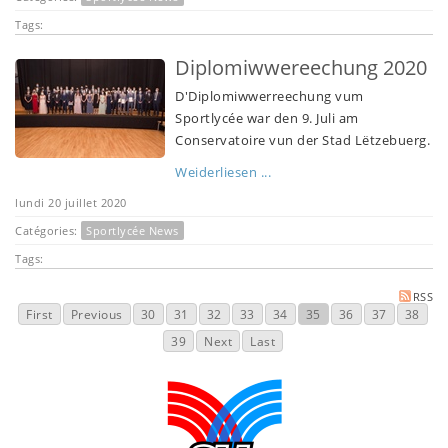
Tags:
Diplomiwwereechung 2020
D'Diplomiwwerreechung vum
Sportlycée war den 9. Juli am
Conservatoire vun der Stad Lëtzebuerg.
Weiderliesen ...
lundi 20 juillet 2020
Catégories:
Sportlycée News
Tags:
RSS
First
Previous
30
31
32
33
34
35
36
37
38
39
Next
Last