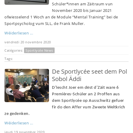
Schüler*innen am Zäitraum vun
November 2020 bis Januar 2021
ofwiesselend 1 Woch an de Module “Mental Training” bei de
Sportpsycholog vum SLL, de Frank Muller.
Wéiderliesen ...
vendredi 20 novembre 2020
Catégories:
Sportlycée News
Tags:
De Sportlycée seet dem Pol
Sobol Äddi
D’lescht Joer em dëst d’Zäit ware 6
Premières-Schüler an 2 Proffen aus
dem Sportlycée op Ausschwitz gefuer
fir do den Affer vum Zweete Weltkrich
ze gedenken.
Wéiderliesen ...
jeudi 19 novembre 2020