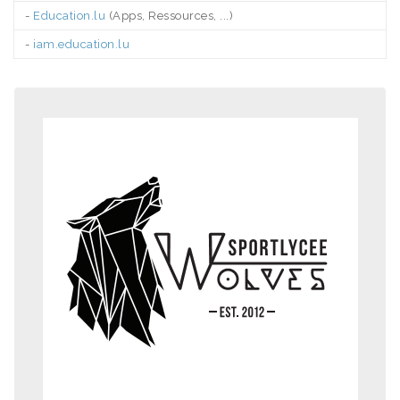
-
Education.lu
(Apps, Ressources, ...)
-
iam.education.lu
.