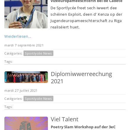
Vizeeuropameeschterin bei de Cadete
De Sportlycée freet sech iwwert dee
schéinen Exploit, deen d' Kenza op der
Jugendeuropameeschterschaft zu Riga
realiséiert huet.
Weiderliesen...
mardi 7 septembre 2021
Catégories:
Sportlycée News
Tags:
Diplomiwwerreechung
2021
mardi 27 juillet 2021
Catégories:
Sportlycée News
Tags:
Viel Talent
Poetry Slam Workshop auf der 3eC