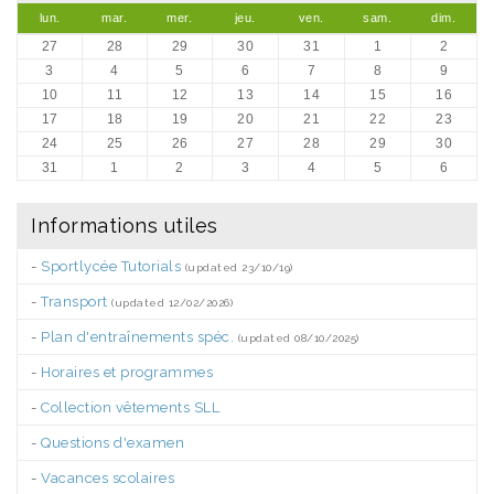
lun.
mar.
mer.
jeu.
ven.
sam.
dim.
27
28
29
30
31
1
2
3
4
5
6
7
8
9
10
11
12
13
14
15
16
17
18
19
20
21
22
23
24
25
26
27
28
29
30
31
1
2
3
4
5
6
Informations utiles
-
Sportlycée Tutorials
(updated 23/10/19)
-
Transport
(updated 12/02/2026)
-
Plan d'entraînements spéc.
(updated 08/10/2025)
-
Horaires et programmes
-
Collection vêtements SLL
-
Questions d'examen
-
Vacances scolaires