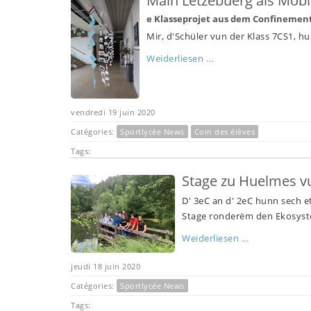
Mäin Lëtzebuerg als Mobi
e Klasseprojet aus dem Confinemen
Mir, d'Schüler vun der Klass 7CS1, 
Weiderliesen ...
vendredi 19 juin 2020
Catégories:
Sportlycée News
Coin des élèves
Tags:
Stage zu Huelmes v
D' 3eC an d' 2eC hunn sech e
Stage ronderëm den Ekosys
Weiderliesen ...
jeudi 18 juin 2020
Catégories:
Sportlycée News
Tags: