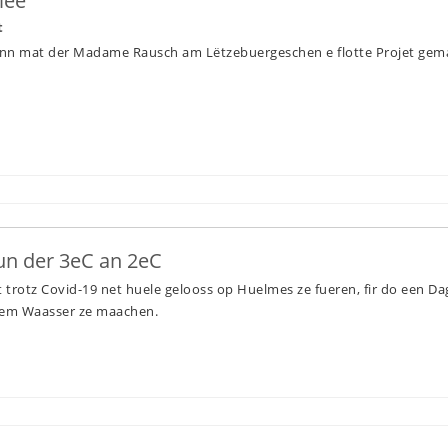
lee
t
hunn mat der Madame Rausch am Lëtzebuergeschen e flotte Projet gem
un der 3eC an 2eC
t trotz Covid-19 net huele gelooss op Huelmes ze fueren, fir do een Da
tem Waasser ze maachen.