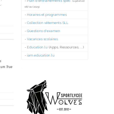
-
Plan d'entraînements spéc.
(updated
.
08/10/2025)
-
Horaires et programmes
-
Collection vêtements SLL
-
Questions d'examen
-
Vacances scolaires
-
Education.lu
(Apps, Ressources, ...)
-
iam.education.lu
e
.
h um
True