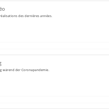
déo
 réalisations des dernières années.
g
ng wärend der Coronapandemie.