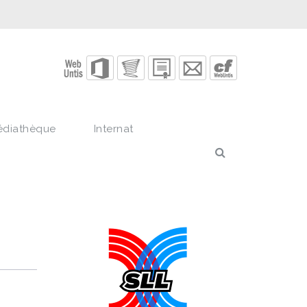
édiathèque
Internat