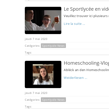
Le Sportlycée en vi
Veuillez trouver ici plusieurs
Lire la suite ...
jeudi 7 mai 2020
Catégories:
Sportlycée News
Tags:
Homeschooling-Vlo
Abléck an den Homeschooli
Weiderliesen ...
jeudi 7 mai 2020
Catégories:
Sportlycée News
Tags: